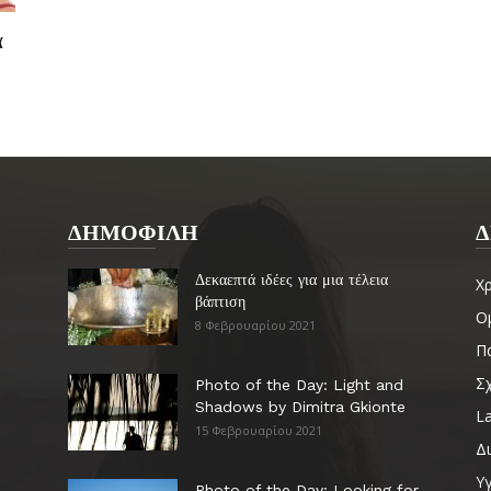
α
ΔΗΜΟΦΙΛΗ
Δ
Δεκαεπτά ιδέες για μια τέλεια
Χ
βάπτιση
Ο
8 Φεβρουαρίου 2021
Πα
Σ
Photo of the Day: Light and
Shadows by Dimitra Gkionte
La
15 Φεβρουαρίου 2021
Δ
Υγ
Photo of the Day: Looking for