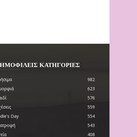
ΗΜΟΦΙΛΕΙΣ ΚΑΤΗΓΟΡΙΕΣ
ρήσιμα
982
μορφιά
623
ιδί
576
χέσεις
559
die's Day
554
ιατροφή
543
εία
408