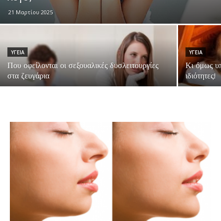
21 Μαρτίου 2025
ΥΓΕΙΑ
ΥΓΕΙΑ
Που οφείλονται οι σεξουαλικές δυσλειτουργίες
Κι όμως υπ
στα ζευγάρια
ιδιότητες!